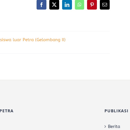
Facebook
X
LinkedIn
WhatsApp
Pinterest
Email
iswa luar Petra (Gelombang II)
PETRA
PUBLIKASI
Berita